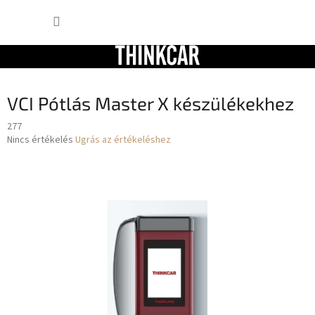
Ugrás
KOSÁR
a
fő
tartalomhoz
VCI Pótlás Master X készülékekhez
277
A
Nincs értékelés
Ugrás az értékeléshez
termék
átlagos
értékelése
5-
ből
0,0
csillag.