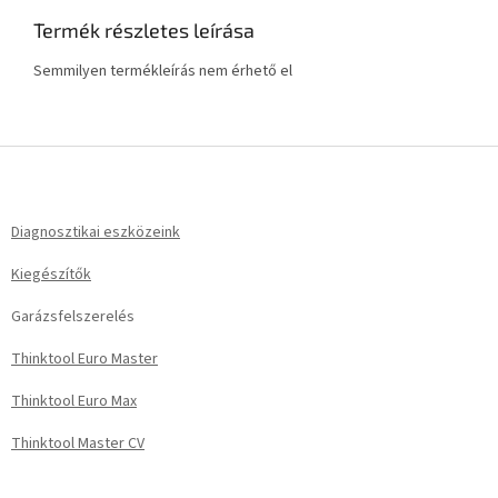
Termék részletes leírása
Semmilyen termékleírás nem érhető el
L
á
b
l
Diagnosztikai eszközeink
é
Kiegészítők
c
Garázsfelszerelés
Thinktool Euro Master
Thinktool Euro Max
Thinktool Master CV