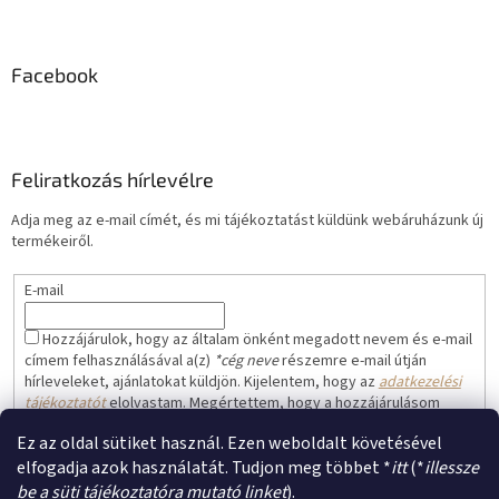
Facebook
Feliratkozás hírlevélre
Adja meg az e-mail címét, és mi tájékoztatást küldünk webáruházunk új
termékeiről.
E-mail
Hozzájárulok, hogy az általam önként megadott nevem és e-mail
címem felhasználásával a(z)
*cég neve
részemre e-mail útján
hírleveleket, ajánlatokat küldjön. Kijelentem, hogy az
adatkezelési
tájékoztatót
elolvastam. Megértettem, hogy a hozzájárulásom
bármikor visszavonhatom.
Ez az oldal sütiket használ. Ezen weboldalt követésével
FELIRATKOZÁS
elfogadja azok használatát. Tudjon meg többet *
itt
(*
illessze
be a süti tájékoztatóra mutató linket
).