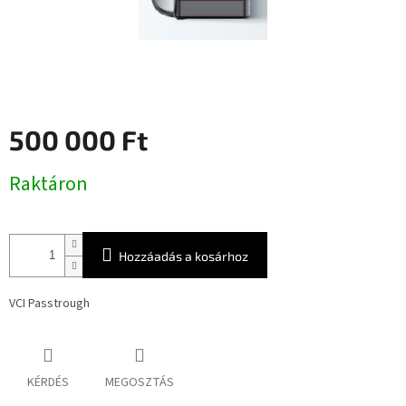
500 000 Ft
Egységár:
Raktáron
Hozzáadás a kosárhoz
VCI Passtrough
KÉRDÉS
MEGOSZTÁS