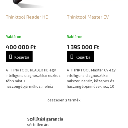
e
e
z
k
é
l
Thinktool Reader HD
Thinktool Master CV
s
i
e
s
t
Raktáron
Raktáron
á
400 000 Ft
1 395 000 Ft
j
a
Kosárba
Kosárba
A THINKTOOL READER HD egy
A THINKTOOL Master CV egy
intelligens diagnosztikai eszköz
intelligens diagnosztikai
több mint 31
műszer nehéz, közepes és
haszongépjárműhöz, nehéz
haszongépjárművekhez, 10
tehergépjárműhöz és géphez
hüvelykes HD érintőképernyőn
világszerte. Teljes hozzáférés
és Android 10 operációs
összesen
2
termék
L
kódoláshoz, élő...
rendszeren. A...
i
s
t
Szállítási garancia
a
sértetlen áru