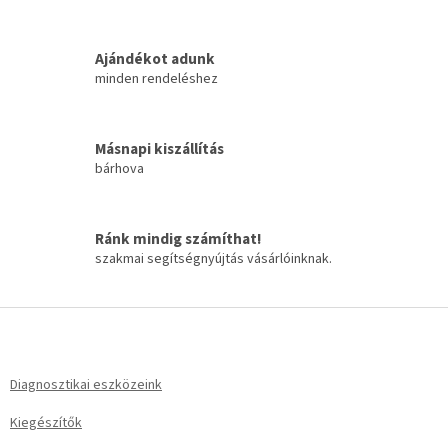
i
r
á
Ajándékot adunk
n
minden rendeléshez
y
í
t
á
Másnapi kiszállítás
s
bárhova
e
l
e
m
Ránk mindig számíthat!
e
szakmai segítségnyújtás vásárlóinknak.
i
L
á
b
l
Diagnosztikai eszközeink
é
Kiegészítők
c