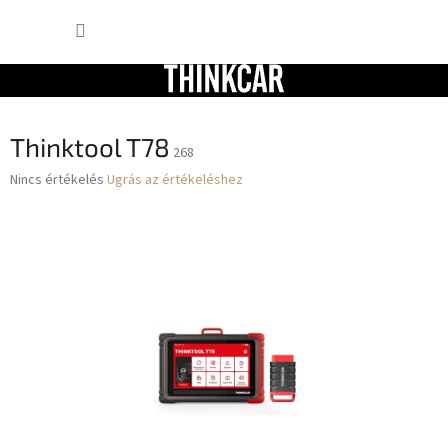
Ugrás
KOSÁR
a
fő
tartalomhoz
Thinktool T78
268
A
Nincs értékelés
Ugrás az értékeléshez
termék
átlagos
értékelése
5-
ből
0,0
csillag.