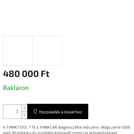
480 000 Ft
Egységár:
Raktáron
Hozzáadás a kosárhoz
A THINKTOOL T78 a THINKCAR diagnosztikai műszere. Világszerte több
mint 90 márkára és modellre kiterjedő rendszer lefedettséggel