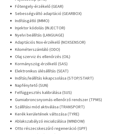
Főtengely-érzékelő (GEAR)
Sebességváltó adaptáció (GEARBOX)
Indításgátló (IMMO)
Injektor kódolás (INJECTOR)
Nyelvi beállítás (LANGUAGE)
Adaptációs Nox-érzékelő (NOXSENSOR)
Kilométerszámláló (ODO)
Olaj szerviz és ellenőrzés (OIL)
Kormányszög-érzékelő (SAS)
Elektronikus ülésállítás (SEAT)
Indítás/leállítás kikapcsolása (STOP/START)
Napfénytető (SUN)
Felfüggesztés kalibrálása (SUS)
Gumiabroncsnyomás-ellenőrző rendszer (TPMS)
Szállítási mód aktiválása (TRANSPORT)
Kerék kerületének változása (TYRE)
Ablakszabályzó inicializálása (WINDOW)
Otto részecskeszűrő regeneráció (GPF)