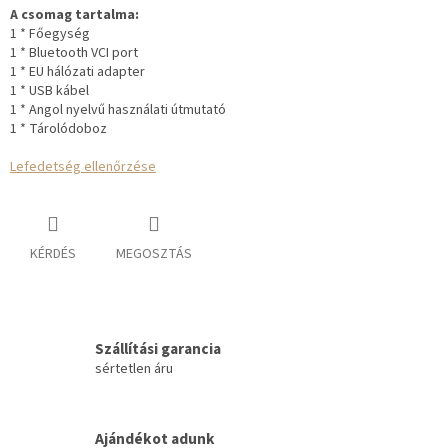
A csomag tartalma:
1 * Főegység
1 * Bluetooth VCI port
1 * EU hálózati adapter
1 * USB kábel
1 * Angol nyelvű használati útmutató
1 * Tárolódoboz
Lefedetség ellenőrzése
KÉRDÉS
MEGOSZTÁS
Szállítási garancia
sértetlen áru
Ajándékot adunk