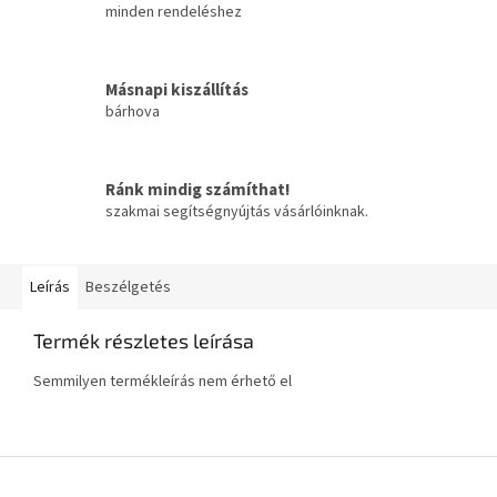
minden rendeléshez
Másnapi kiszállítás
bárhova
Ránk mindig számíthat!
szakmai segítségnyújtás vásárlóinknak.
Leírás
Beszélgetés
Termék részletes leírása
Semmilyen termékleírás nem érhető el
L
á