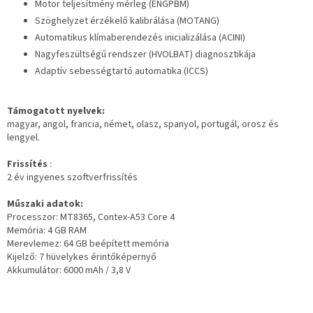
Motor teljesítmény mérleg (ENGPBM)
Szöghelyzet érzékelő kalibrálása (MOTANG)
Automatikus klímaberendezés inicializálása (ACINI)
Nagyfeszültségű rendszer (HVOLBAT) diagnosztikája
Adaptív sebességtartó automatika (ICCS)
Támogatott nyelvek:
magyar, angol, francia, német, olasz, spanyol, portugál, orosz és
lengyel.
Frissítés
:
2 év ingyenes szoftverfrissítés
Műszaki adatok:
Processzor: MT8365, Contex-A53 Core 4
Memória: 4 GB RAM
Merevlemez: 64 GB beépített memória
Kijelző: 7 hüvelykes érintőképernyő
Akkumulátor: 6000 mAh / 3,8 V