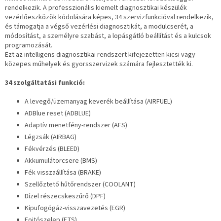
rendelkezik. A professzionális kiemelt diagnosztikai készülék
vezérlőeszközök kódolására képes, 34 szervizfunkcióval rendelkezik,
és támogatja a végső vezérlési diagnosztikát, a modulcserét, a
módosítást, a személyre szabást, a lopásgátló beállítást és a kulcsok
programozását.
Ezt az intelligens diagnosztikai rendszert kifejezetten kicsi vagy
közepes műhelyek és gyorsszervizek számára fejlesztették ki.
34 szolgáltatási funkció:
A levegő/üzemanyag keverék beállítása (AIRFUEL)
ADBlue reset (ADBLUE)
Adaptív menetfény-rendszer (AFS)
Légzsák (AIRBAG)
Fékvérzés (BLEED)
Akkumulátorcsere (BMS)
Fék visszaállítása (BRAKE)
Szellőztető hűtőrendszer (COOLANT)
Dízel részecskeszűrő (DPF)
Kipufogógáz-visszavezetés (EGR)
Fojtószelep (ETS)