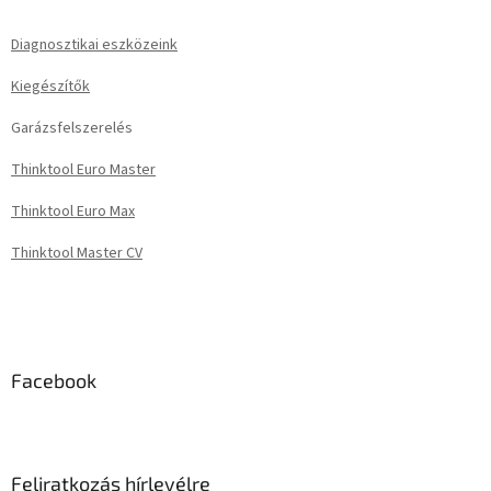
b
l
Diagnosztikai eszközeink
é
Kiegészítők
c
Garázsfelszerelés
Thinktool Euro Master
Thinktool Euro Max
Thinktool Master CV
Facebook
Feliratkozás hírlevélre