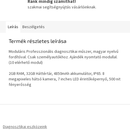
Ránk mindig számíthat!
szakmai segítségnyújtás vásárlóinknak.
Leírás
Beszélgetés
Termék részletes leírása
Moduláris Professzionális diagnosztikai műszer, magyar nyelvű
fordítóval. Csak személyautókhoz. Ajándék nyomtató modullal.
(10 elérhető modul)
2GB RAM, 32GB Háttértár, 4850mAh akkumulátor, IP65. 8
megapixeles hátsó kamera, 7 inches LED érintőképernyő, 500 nit
fényerősség
L
á
b
l
Diagnosztikai eszközeink