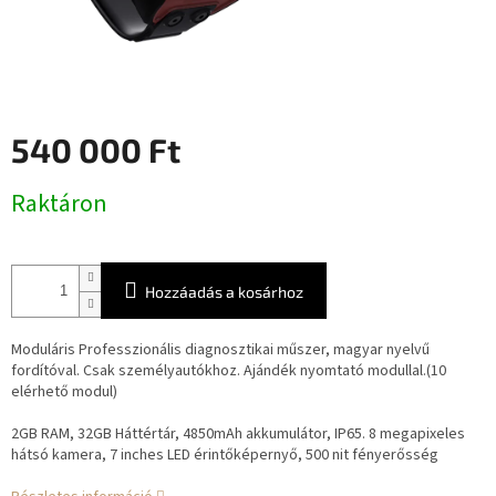
540 000 Ft
Egységár:
Raktáron
Hozzáadás a kosárhoz
Moduláris Professzionális diagnosztikai műszer, magyar nyelvű
fordítóval. Csak személyautókhoz. Ajándék nyomtató modullal.(10
elérhető modul)
2GB RAM, 32GB Háttértár, 4850mAh akkumulátor, IP65. 8 megapixeles
hátsó kamera, 7 inches LED érintőképernyő, 500 nit fényerősség