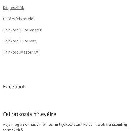
é
Kiegészítők
c
Garázsfelszerelés
Thinktool Euro Master
Thinktool Euro Max
Thinktool Master CV
Facebook
Feliratkozás hírlevélre
Adja meg az e-mail címét, és mi tájékoztatást küldünk webáruházunk új
termékeiről.