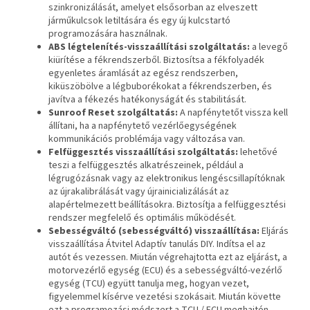
szinkronizálását, amelyet elsősorban az elveszett
járműkulcsok letiltására és egy új kulcstartó
programozására használnak.
ABS légtelenítés-visszaállítási szolgáltatás:
a levegő
kiürítése a fékrendszerből. Biztosítsa a fékfolyadék
egyenletes áramlását az egész rendszerben,
kiküszöbölve a légbuborékokat a fékrendszerben, és
javítva a fékezés hatékonyságát és stabilitását.
Sunroof Reset szolgáltatás:
A napfénytetőt vissza kell
állítani, ha a napfénytető vezérlőegységének
kommunikációs problémája vagy változása van.
Felfüggesztés visszaállítási szolgáltatás:
lehetővé
teszi a felfüggesztés alkatrészeinek, például a
légrugózásnak vagy az elektronikus lengéscsillapítóknak
az újrakalibrálását vagy újrainicializálását az
alapértelmezett beállításokra. Biztosítja a felfüggesztési
rendszer megfelelő és optimális működését.
Sebességváltó (sebességváltó) visszaállítása:
Eljárás
visszaállítása Átvitel Adaptív tanulás DIY. Indítsa el az
autót és vezessen. Miután végrehajtotta ezt az eljárást, a
motorvezérlő egység (ECU) és a sebességváltó-vezérlő
egység (TCU) együtt tanulja meg, hogyan vezet,
figyelemmel kísérve vezetési szokásait. Miután követte