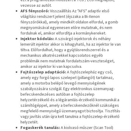
ezt a programozási módszert a TCU / ECU meghajtón,
vezesse az autót.
AFS fényszóró:
Visszaállítás Az "AFS" adaptív első
világítási rendszert jelent (éjszaka a Bi-Xenon
fényszórókkal), amely mindkét oldalon elfordul, a gomb
megnyomásával egyenesen előre mutatnak, és nem
fordulnak el, amikor elfordítja a kormánykereket.
Injektor kódolás:
A szivárgó injektorok és néhány
lemerült injektor akkor is kihagyható, ha az injektor le van
tiltva. Előfordulhat, hogy a gyújtásrendszerrel és a
mechanikus alkatrészekkel kapcsolatos egyéb
problémák nem mutatnak fordulatszám-veszteséget,
amikor az injektor ki van kapcsolva.
Fojtószelep adaptáció:
A fojtószelepház egy cső,
amely egy forgó lapos szelepet (pillangót) tartalmaz,
amely a motorba belépő levegő mennyiségének
szabályozására szolgál. Egy elektronikus üzemanyag-
befecskendezéses autóban a fojtószelep
helyzetérzékelő és a légáramlás-érzékelő kommunikál a
számítógéppel, amely a befecskendezőknél szükséges
megfelelő mennyiségű üzemanyagot biztosítja. Tisztítás
vagy javítás után újra kell tanulnia a fojtószelep-érzékelő
helyzetét.
Fogaskerék tanulás:
A kiolvasó műszer (Scan Tool)