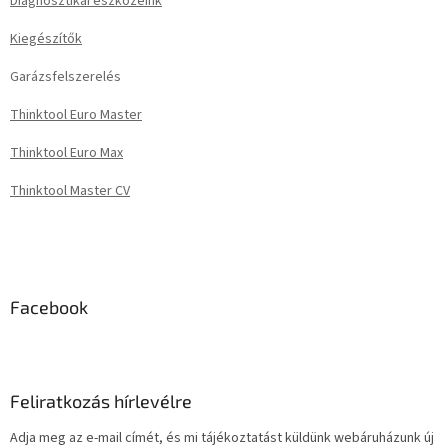
Diagnosztikai eszközeink
é
Kiegészítők
c
Garázsfelszerelés
Thinktool Euro Master
Thinktool Euro Max
Thinktool Master CV
Facebook
Feliratkozás hírlevélre
Adja meg az e-mail címét, és mi tájékoztatást küldünk webáruházunk új