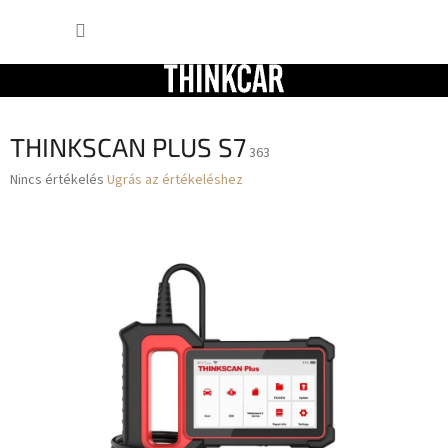
Ugrás
KOSÁR
a
fő
tartalomhoz
THINKSCAN PLUS S7
363
A
Nincs értékelés
Ugrás az értékeléshez
termék
átlagos
értékelése
5-
ből
0,0
csillag.