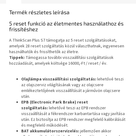
Termék részletes leírása
5 reset funkció az életmentes használathoz és
frissítéshez
A ThinkScan Plus S7 támogatja az 5 reset szolgáltatásokat,
amelyek 28 reset szolgáltatás közül választhatnak, ingyenesen
használhatók és frissíthetők az életre.
Tippek:
Támogassa további visszaállítási szolgáltatások
hozzáadását, amelyek költsége 16000,-Ft / reset / év.
Olajlámpa visszaállítási szolgáltatás:
lehetővé teszi
az olajszerviz világításának vagy az olajcsere
emlékeztetőjének visszaállítását a járművön olajcsere
után.
EPB (Electronic Park Brake) reset
szolgáltatás:
lehetővé teszi az EPB rendszer
visszaállítását a fékrendszer karbantartása vagy javítása
után. Ez biztosítja az EPB rendszer megfelelő kalibrálását
és megfelelő működését.
BAT akkumulátorszervizelés:
jellemzően akkor