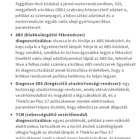
függőben lévő kódokat a jármű motorrendszerében, Sőt,
megjeleníti a kritikus OBD2 szabvány kiterjesztett adatait is,
például az üzemanyagot, a kibocsátási adatokat és a
motorrendszer egyéb valós idejű gyártóspecifikus
paramétereit.
ABS (blokkolásgátló fékrendszer)
diagnosztizálása:
olvassa le és törölje az ABS hibakódot, és
kapcsolja ki a figyelmeztető lámpát. Kérje le az ABS-kódokat,
hogy simábbá, simábbá és biztonságosabbá tegye a fékezést.
Emellett valós idejű adatfolyamokat táplál az ABS-be, lehetővé
téve a felhasználó számára a kritikus ABS-rendszerek figyelését
és diagnosztizálását annak biztosítása érdekében, hogy a
kritikus rendszerek javítása hatékony és teljes legyen.
Diagnose SRS (kiegészítő utasbiztonsági rendszer):
egy
biztonsági utasbiztonsági rendszer, amely ütésérzékelőkből,
vezérlőmodulból és magukból a légzsákokból áll, és a
ThinkScan Plus S7 autószkenner minden elektronikus
paramétert képes észlelni, hogy ellenőrizze annak állapotát.
TCM (sebességváltó vezérlőmodul)
diagnosztizálása:
egyes problémák, például a nem működő
elektronikus tartozékok és a törött átviteli számítógépek
villogni fogják az átviteli lámpát. A ThinkScan Plus S7
autószkenner segít a jármű gyors beolvasásában, és könnyen