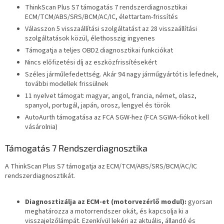
ThinkScan Plus S7 támogatás 7 rendszerdiagnosztikai
ECM/TCM/ABS/SRS/BCM/AC/IC, élettartam-frissítés
Válasszon 5 visszaállítási szolgáltatást az 28 visszaállítási
szolgáltatások közül, élethosszig ingyenes
Támogatja a teljes OBD2 diagnosztikai funkciókat
Nincs előfizetési díj az eszközfrissítésekért
Széles járműlefedettség. Akár 94 nagy járműgyártót is lefednek,
további modellek frissülnek
11 nyelvet támogat: magyar, angol, francia, német, olasz,
spanyol, portugál, japán, orosz, lengyel és török
AutoAurth támogatása az FCA SGW-hez (FCA SGWA-fiókot kell
vásárolnia)
Támogatás 7 Rendszerdiagnosztika
A ThinkScan Plus S7 támogatja az ECM/TCM/ABS/SRS/BCM/AC/IC
rendszerdiagnosztikát.
Diagnosztizálja az ECM-et (motorvezérlő modul):
gyorsan
meghatározza a motorrendszer okát, és kapcsolja ki a
visszajelzőlámpát. Ezenkívül lekéri az aktuális, állandó és