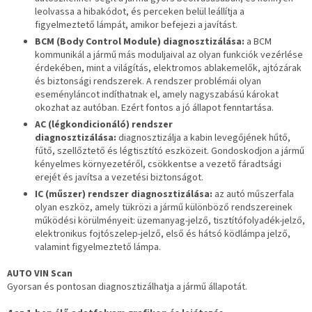
leolvassa a hibakódot, és perceken belül leállítja a
figyelmeztető lámpát, amikor befejezi a javítást.
BCM (Body Control Module) diagnosztizálása:
a BCM
kommunikál a jármű más moduljaival az olyan funkciók vezérlése
érdekében, mint a világítás, elektromos ablakemelők, ajtózárak
és biztonsági rendszerek. A rendszer problémái olyan
eseményláncot indíthatnak el, amely nagyszabású károkat
okozhat az autóban. Ezért fontos a jó állapot fenntartása.
AC (légkondicionáló) rendszer
diagnosztizálása:
diagnosztizálja a kabin levegőjének hűtő,
fűtő, szellőztető és légtisztító eszközeit. Gondoskodjon a jármű
kényelmes környezetéről, csökkentse a vezető fáradtsági
erejét és javítsa a vezetési biztonságot.
IC (műszer) rendszer diagnosztizálása:
az autó műszerfala
olyan eszköz, amely tükrözi a jármű különböző rendszereinek
működési körülményeit: üzemanyag-jelző, tisztítófolyadék-jelző,
elektronikus fojtószelep-jelző, első és hátsó ködlámpa jelző,
valamint figyelmeztető lámpa.
AUTO VIN Scan
Gyorsan és pontosan diagnosztizálhatja a jármű állapotát.