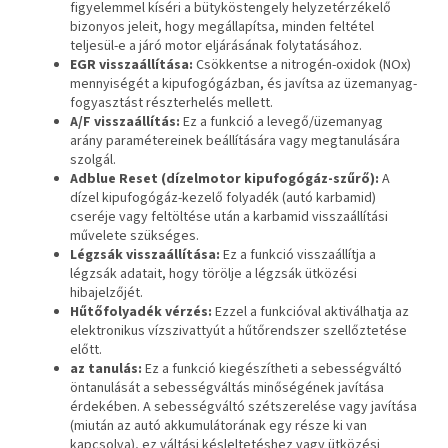
figyelemmel kíséri a bütyköstengely helyzetérzékelő
bizonyos jeleit, hogy megállapítsa, minden feltétel
teljesül-e a járó motor eljárásának folytatásához.
EGR visszaállítása:
Csökkentse a nitrogén-oxidok (NOx)
mennyiségét a kipufogógázban, és javítsa az üzemanyag-
fogyasztást részterhelés mellett.
A/F visszaállítás:
Ez a funkció a levegő/üzemanyag
arány paramétereinek beállítására vagy megtanulására
szolgál.
Adblue Reset (dízelmotor kipufogógáz-szűrő):
A
dízel kipufogógáz-kezelő folyadék (autó karbamid)
cseréje vagy feltöltése után a karbamid visszaállítási
művelete szükséges.
Légzsák visszaállítása:
Ez a funkció visszaállítja a
légzsák adatait, hogy törölje a légzsák ütközési
hibajelzőjét.
Hűtőfolyadék vérzés:
Ezzel a funkcióval aktiválhatja az
elektronikus vízszivattyút a hűtőrendszer szellőztetése
előtt.
az tanulás:
Ez a funkció kiegészítheti a sebességváltó
öntanulását a sebességváltás minőségének javítása
érdekében. A sebességváltó szétszerelése vagy javítása
(miután az autó akkumulátorának egy része ki van
kapcsolva), ez váltási késleltetéshez vagy ütközési