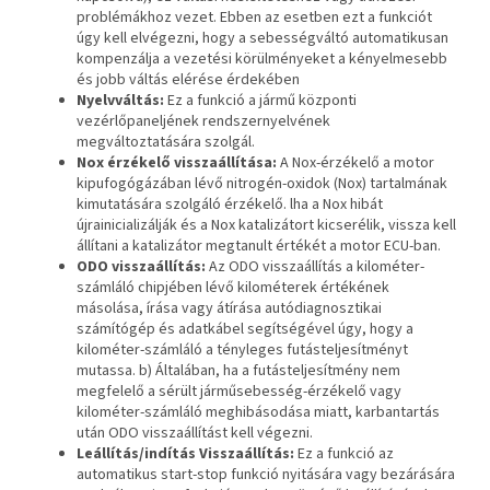
problémákhoz vezet. Ebben az esetben ezt a funkciót
úgy kell elvégezni, hogy a sebességváltó automatikusan
kompenzálja a vezetési körülményeket a kényelmesebb
és jobb váltás elérése érdekében
Nyelvváltás:
Ez a funkció a jármű központi
vezérlőpaneljének rendszernyelvének
megváltoztatására szolgál.
Nox érzékelő visszaállítása:
A Nox-érzékelő a motor
kipufogógázában lévő nitrogén-oxidok (Nox) tartalmának
kimutatására szolgáló érzékelő. lha a Nox hibát
újrainicializálják és a Nox katalizátort kicserélik, vissza kell
állítani a katalizátor megtanult értékét a motor ECU-ban.
ODO visszaállítás:
Az ODO visszaállítás a kilométer-
számláló chipjében lévő kilométerek értékének
másolása, írása vagy átírása autódiagnosztikai
számítógép és adatkábel segítségével úgy, hogy a
kilométer-számláló a tényleges futásteljesítményt
mutassa. b) Általában, ha a futásteljesítmény nem
megfelelő a sérült járműsebesség-érzékelő vagy
kilométer-számláló meghibásodása miatt, karbantartás
után ODO visszaállítást kell végezni.
Leállítás/indítás Visszaállítás:
Ez a funkció az
automatikus start-stop funkció nyitására vagy bezárására