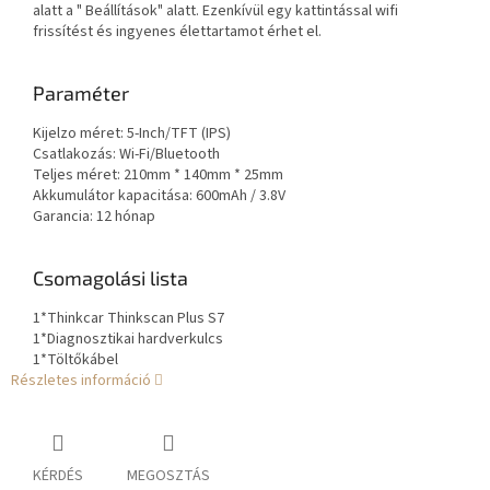
alatt a " Beállítások" alatt. Ezenkívül egy kattintással wifi
frissítést és ingyenes élettartamot érhet el.
Paraméter
Kijelzo méret: 5-Inch/TFT (IPS)
Csatlakozás: Wi-Fi/Bluetooth
Teljes méret: 210mm * 140mm * 25mm
Akkumulátor kapacitása: 600mAh / 3.8V
Garancia: 12 hónap
Csomagolási lista
1*Thinkcar Thinkscan Plus S7
1*Diagnosztikai hardverkulcs
1*Töltőkábel
Részletes információ
KÉRDÉS
MEGOSZTÁS