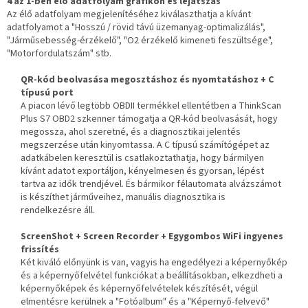
4 az 1-ben élő adatfolyam grafikon és lejátszás
Az élő adatfolyam megjelenítéséhez kiválaszthatja a kívánt
adatfolyamot a "Hosszú / rövid távú üzemanyag-optimalizálás",
"Járműsebesség-érzékelő", "O2 érzékelő kimeneti feszültsége",
"Motorfordulatszám" stb.
QR-kód beolvasása megosztáshoz és nyomtatáshoz + C
típusú port
A piacon lévő legtöbb OBDII termékkel ellentétben a ThinkScan
Plus S7 OBD2 szkenner támogatja a QR-kód beolvasását, hogy
megossza, ahol szeretné, és a diagnosztikai jelentés
megszerzése után kinyomtassa. A C típusú számítógépet az
adatkábelen keresztül is csatlakoztathatja, hogy bármilyen
kívánt adatot exportáljon, kényelmesen és gyorsan, lépést
tartva az idők trendjével. És bármikor félautomata alvázszámot
is készíthet járműveihez, manuális diagnosztika is
rendelkezésre áll.
ScreenShot + Screen Recorder + Egygombos WiFi ingyenes
frissítés
Két kiváló előnyünk is van, vagyis ha engedélyezi a képernyőkép
és a képernyőfelvétel funkciókat a beállításokban, elkezdheti a
képernyőképek és képernyőfelvételek készítését, végül
elmentésre kerülnek a "Fotóalbum" és a "Képernyő-felvevő"