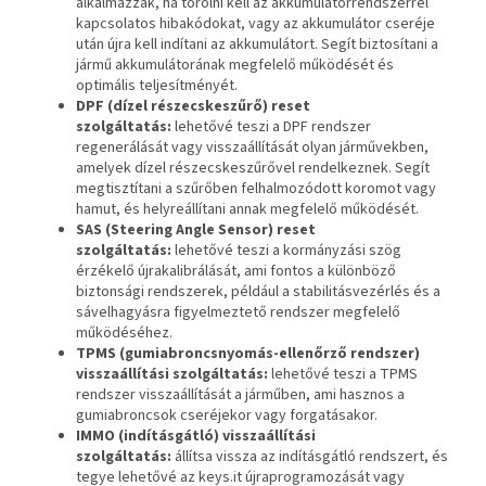
alkalmazzák, ha törölni kell az akkumulátorrendszerrel
kapcsolatos hibakódokat, vagy az akkumulátor cseréje
után újra kell indítani az akkumulátort. Segít biztosítani a
jármű akkumulátorának megfelelő működését és
optimális teljesítményét.
DPF (dízel részecskeszűrő) reset
szolgáltatás:
lehetővé teszi a DPF rendszer
regenerálását vagy visszaállítását olyan járművekben,
amelyek dízel részecskeszűrővel rendelkeznek. Segít
megtisztítani a szűrőben felhalmozódott koromot vagy
hamut, és helyreállítani annak megfelelő működését.
SAS (Steering Angle Sensor) reset
szolgáltatás:
lehetővé teszi a kormányzási szög
érzékelő újrakalibrálását, ami fontos a különböző
biztonsági rendszerek, például a stabilitásvezérlés és a
sávelhagyásra figyelmeztető rendszer megfelelő
működéséhez.
TPMS (gumiabroncsnyomás-ellenőrző rendszer)
visszaállítási szolgáltatás:
lehetővé teszi a TPMS
rendszer visszaállítását a járműben, ami hasznos a
gumiabroncsok cseréjekor vagy forgatásakor.
IMMO (indításgátló) visszaállítási
szolgáltatás:
állítsa vissza az indításgátló rendszert, és
tegye lehetővé az keys.it újraprogramozását vagy