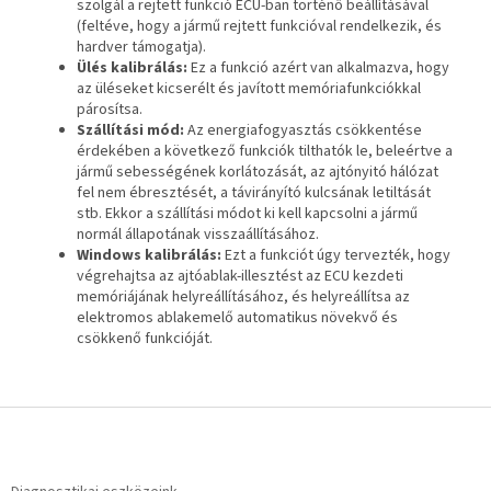
szolgál a rejtett funkció ECU-ban történő beállításával
(feltéve, hogy a jármű rejtett funkcióval rendelkezik, és
hardver támogatja).
Ülés kalibrálás:
Ez a funkció azért van alkalmazva, hogy
az üléseket kicserélt és javított memóriafunkciókkal
párosítsa.
Szállítási mód:
Az energiafogyasztás csökkentése
érdekében a következő funkciók tilthatók le, beleértve a
jármű sebességének korlátozását, az ajtónyitó hálózat
fel nem ébresztését, a távirányító kulcsának letiltását
stb. Ekkor a szállítási módot ki kell kapcsolni a jármű
normál állapotának visszaállításához.
Windows kalibrálás:
Ezt a funkciót úgy tervezték, hogy
végrehajtsa az ajtóablak-illesztést az ECU kezdeti
memóriájának helyreállításához, és helyreállítsa az
elektromos ablakemelő automatikus növekvő és
csökkenő funkcióját.
L
á
b
l