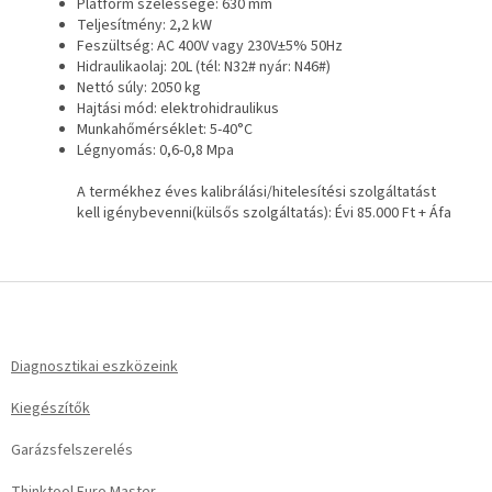
Platform szélessége: 630 mm
Teljesítmény: 2,2 kW
Feszültség: AC 400V vagy 230V±5% 50Hz
Hidraulikaolaj: 20L (tél: N32# nyár: N46#)
Nettó súly: 2050 kg
Hajtási mód: elektrohidraulikus
Munkahőmérséklet: 5-40°C
Légnyomás: 0,6-0,8 Mpa
A termékhez éves kalibrálási/hitelesítési szolgáltatást
kell igénybevenni(külsős szolgáltatás): Évi 85.000 Ft + Áfa
L
á
b
l
Diagnosztikai eszközeink
é
Kiegészítők
c
Garázsfelszerelés