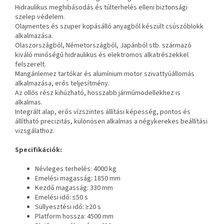
Hidraulikus meghibásodás és túlterhelés elleni biztonsági
szelep védelem.
Olajmentes és szuper kopásálló anyagból készült csúszóblokk
alkalmazása.
Olaszországból, Németországból, Japánból stb. származó
kiváló minőségű hidraulikus és elektromos alkatrészekkel
felszerelt.
Mangánlemez tartókar és alumínium motor szivattyúállomás
alkalmazása, erős teljesítmény.
Az ollós rész kihúzható, hosszabb járműmodellekhez is
alkalmas.
Integrált alap, erős vízszintes állítási képesség, pontos és
állítható precizitás, különösen alkalmas a négykerekes beállítási
vizsgálathoz.
Specifikációk:
Névleges terhelés: 4000 kg
Emelési magasság: 1850 mm
Kezdő magasság: 330 mm
Emelési idő: ≤50 s
Süllyesztési idő: ≥20 s
Platform hossza: 4500 mm