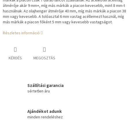
márkák a piacon csak 7 darab láncot szállítanak. Az acélkötél acélmag
átmérője akár 9 mm+, míg más márkák a piacon kevesebb, mint 8 mm-t
használnak. Az olajhenger átmérője 40 mm, míg más márkák a piacon 38
mm vagy kevesebb. A tolóasztal 6 mm vastag acéllemezt használ, míg
más márkák a piacon főként 5 mm vagy kevesebb vastagságot.
Részletes információ
KÉRDÉS
MEGOSZTÁS
Szállítási garancia
sértetlen áru
Ajándékot adunk
minden rendeléshez