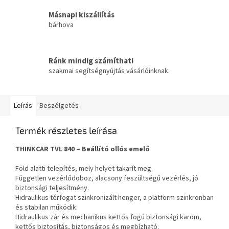
Másnapi kiszállítás
bárhova
Ránk mindig számíthat!
szakmai segítségnyújtás vásárlóinknak.
Leírás
Beszélgetés
Termék részletes leírása
THINKCAR TVL 840 – Beállító ollós emelő
Föld alatti telepítés, mely helyet takarít meg.
Független vezérlődoboz, alacsony feszültségű vezérlés, jó
biztonsági teljesítmény.
Hidraulikus térfogat szinkronizált henger, a platform szinkronban
és stabilan működik.
Hidraulikus zár és mechanikus kettős fogú biztonsági karom,
kettős biztosítás, biztonságos és megbízható.