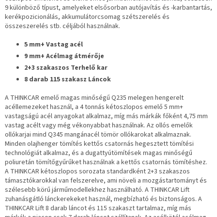
9 különböző típust, amelyeket elsősorban autójavítás és -karbantartás,
kerékpozicionálás, akkumulátorcsomag szétszerelés és
összeszerelés stb. céljából használnak.
5 mm+ Vastag acél
9 mm+ Acélmag átmérője
2+3 szakaszos Terhelő kar
8 darab 115 szakasz Láncok
A THINKCAR emelő magas minőségű Q235 melegen hengerelt
acéllemezeket használ, a 4 tonnás kétoszlopos emelő 5 mm+
vastagságú acél anyagokat alkalmaz, míg más márkák főként 4,75 mm
vastag acélt vagy még vékonyabbat használnak. Az ollós emelők
ollókarjai mind Q345 mangánacél tömör ollókarokat alkalmaznak.
Minden olajhenger tömítés kettős csatornás hegesztett tömítési
technológiát alkalmaz, és a dugattyútömítések magas minőségű
poliuretán tömítőgyűrűket használnak a kettős csatornás tömítéshez.
A THINKCAR kétoszlopos sorozata standardként 2+3 szakaszos
támasztókarokkal van felszerelve, ami növeli a mozgástartományt és
szélesebb körű járműmodellekhez használható. A THINKCAR Lift
zuhanásgátló lánckerekeket használ, megbízható és biztonságos. A
THINKCAR Lift 8 darab láncot és 115 szakaszt tartalmaz, míg más