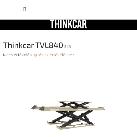
Ugrás
KOSÁR
a
fő
tartalomhoz
Thinkcar TVL840
346
A
Nincs értékelés
Ugrás az értékeléshez
termék
átlagos
értékelése
5-
ből
0,0
csillag.