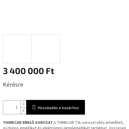
3 400 000 Ft
Egységár:
Kérésre
Hozzáadás a kosárhoz
THINKCAR EMELŐ SOROZAT
A THINKCAR TVL sorozat ollós emelőket,
oszlopos emelőket és elektromos járműemelőket tartalmaz, összesen