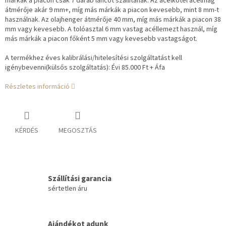
márkák a piacon csak 7 darab láncot szállítanak. Az acélkötél acélmag
átmérője akár 9 mm+, míg más márkák a piacon kevesebb, mint 8 mm-t
használnak. Az olajhenger átmérője 40 mm, míg más márkák a piacon 38
mm vagy kevesebb. A tolóasztal 6 mm vastag acéllemezt használ, míg
más márkák a piacon főként 5 mm vagy kevesebb vastagságot.
A termékhez éves kalibrálási/hitelesítési szolgáltatást kell
igénybevenni(külsős szolgáltatás): Évi 85.000 Ft + Áfa
Részletes információ
KÉRDÉS
MEGOSZTÁS
Szállítási garancia
sértetlen áru
Ajándékot adunk