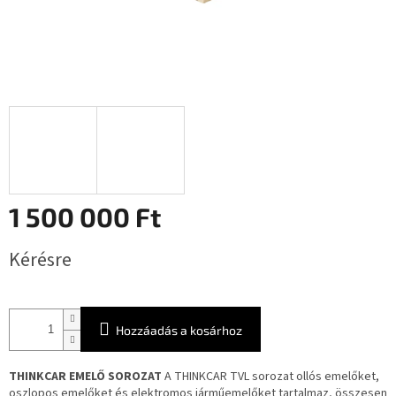
1 500 000 Ft
Egységár:
Kérésre
Hozzáadás a kosárhoz
THINKCAR EMELŐ SOROZAT
A THINKCAR TVL sorozat ollós emelőket,
oszlopos emelőket és elektromos járműemelőket tartalmaz, összesen