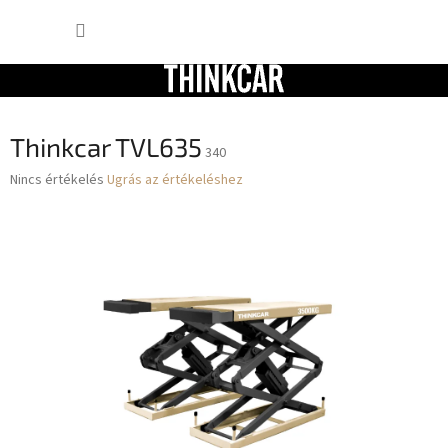
Ugrás
KOSÁR
a
fő
tartalomhoz
Thinkcar TVL635
340
A
Nincs értékelés
Ugrás az értékeléshez
termék
átlagos
értékelése
5-
ből
0,0
csillag.