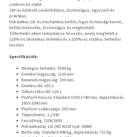
szinkron és stabil.
24V-os határoló vezérlődoboz, biztonságos, egyszerű és
praktikus.
Hidraulikus zár és mechanikus kettős fogas biztonsági karom,
kettős biztosítás, biztonságos és megbízható.
Túlterhelés elleni redundancia tervezés, amely megfelelt a
120%-os dinamikus terhelési és a 150%-os statikus terhelési
teszten.
Specifikációk:
Névleges terhelés: 3500 kg
Emelési magasság: 2130 mm
Kimeneti magasság: 330 mm
Emelési idő: ≤55 s
Süllyesztési idő: ≥20 s
Platform hossza: Standard 1550-1740 mm, dupla kihúzás
1650-2040 mm
Platform szélessége: 550 mm
Teljesítmény: 2,2 kW
Feszültség: 220V/380V
Hidraulikaolaj: 12L (tél: N32# nyár: N46#)
Nettó súly: Standard 696 kg, dupla kihúzás 722 kg