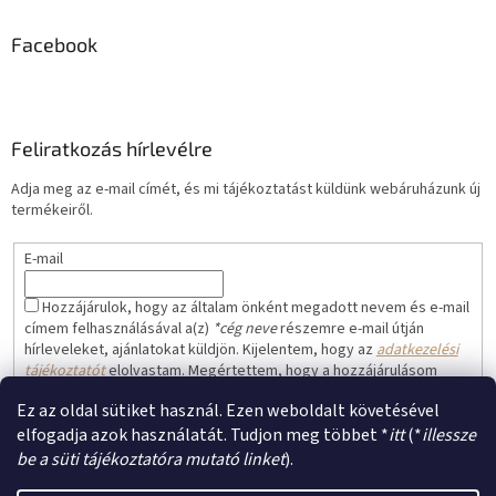
Facebook
Feliratkozás hírlevélre
Adja meg az e-mail címét, és mi tájékoztatást küldünk webáruházunk új
termékeiről.
E-mail
Hozzájárulok, hogy az általam önként megadott nevem és e-mail
címem felhasználásával a(z)
*cég neve
részemre e-mail útján
hírleveleket, ajánlatokat küldjön. Kijelentem, hogy az
adatkezelési
tájékoztatót
elolvastam. Megértettem, hogy a hozzájárulásom
bármikor visszavonhatom.
Ez az oldal sütiket használ. Ezen weboldalt követésével
FELIRATKOZÁS
elfogadja azok használatát. Tudjon meg többet *
itt
(*
illessze
be a süti tájékoztatóra mutató linket
).