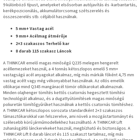
9 különböző típust, amelyeket elsősorban autójavítás és -karbantartás,
kerékpozicionálás, akkumulátorcsomag szétszerelés és
összeszerelés stb. céljából használnak.
5 mm+ Vastag acél
9 mm+ Acélmag átmérője
2+3 szakaszos Terhelő kar
8 darab 115 szakasz Láncok
A THINKCAR emelő magas minőségű Q235 melegen hengerelt
acéllemezeket használ, a 4 tonnás kétoszlopos emelő 5 mm+
vastagságú acél anyagokat alkalmaz, míg más márkák főként 4,75 mm
vastag acélt vagy még vékonyabbat használnak. Az ollós emelők
ollókarjai mind Q345 mangánacél tömör ollókarokat alkalmaznak.
Minden olajhenger tömítés kettős csatornás hegesztett tömítési
technológiát alkalmaz, és a dugattyútömítések magas minőségű
poliuretán tömítőgyűrűket használnak a kettős csatornás tömítéshez.
A THINKCAR kétoszlopos sorozata standardként 2+3 szakaszos
támasztókarokkal van felszerelve, ami növeli a mozgástartományt és
szélesebb körű járműmodellekhez használható. A THINKCAR Lift
zuhanásgátló lánckerekeket használ, megbízható és biztonságos. A
THINKCAR Lift 8 darab láncot és 115 szakaszt tartalmaz, míg más