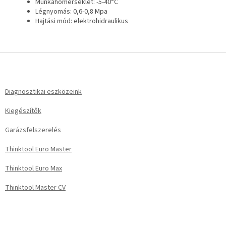
Munkahőmérséklet: -5-40°C
Légnyomás: 0,6-0,8 Mpa
Hajtási mód: elektrohidraulikus
L
á
b
l
Diagnosztikai eszközeink
é
Kiegészítők
c
Garázsfelszerelés
Thinktool Euro Master
Thinktool Euro Max
Thinktool Master CV