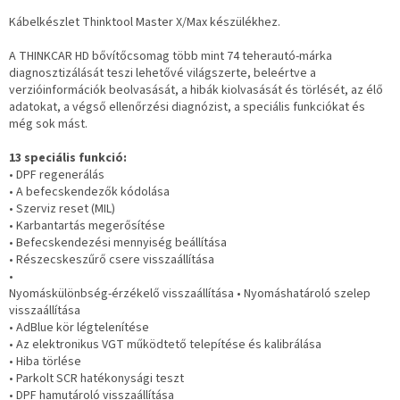
Kábelkészlet Thinktool Master X/Max készülékhez.
A THINKCAR HD bővítőcsomag több mint 74 teherautó-márka
diagnosztizálását teszi lehetővé világszerte, beleértve a
verzióinformációk beolvasását, a hibák kiolvasását és törlését, az élő
adatokat, a végső ellenőrzési diagnózist, a speciális funkciókat és
még sok mást.
13 speciális funkció:
• DPF regenerálás
• A befecskendezők kódolása
• Szerviz reset (MIL)
• Karbantartás megerősítése
• Befecskendezési mennyiség beállítása
• Részecskeszűrő csere visszaállítása
•
Nyomáskülönbség-érzékelő visszaállítása • Nyomáshatároló szelep
visszaállítása
• AdBlue kör légtelenítése
• Az elektronikus VGT működtető telepítése és kalibrálása
• Hiba törlése
• Parkolt SCR hatékonysági teszt
• DPF hamutároló visszaállítása