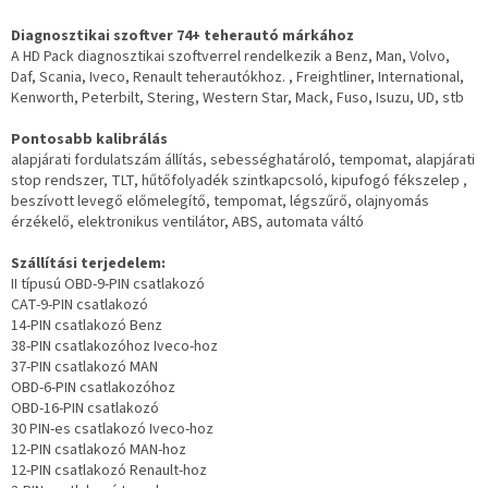
Diagnosztikai szoftver 74+ teherautó márkához
A HD Pack diagnosztikai szoftverrel rendelkezik a Benz, Man, Volvo,
Daf, Scania, Iveco, Renault teherautókhoz. , Freightliner, International,
Kenworth, Peterbilt, Stering, Western Star, Mack, Fuso, Isuzu, UD, stb
Pontosabb kalibrálás
alapjárati fordulatszám állítás, sebességhatároló, tempomat, alapjárati
stop rendszer, TLT, hűtőfolyadék szintkapcsoló, kipufogó fékszelep ,
beszívott levegő előmelegítő, tempomat, légszűrő, olajnyomás
érzékelő, elektronikus ventilátor, ABS, automata váltó
Szállítási terjedelem:
II típusú OBD-9-PIN csatlakozó
CAT-9-PIN csatlakozó
14-PIN csatlakozó Benz
38-PIN csatlakozóhoz Iveco-hoz
37-PIN csatlakozó MAN
OBD-6-PIN csatlakozóhoz
OBD-16-PIN csatlakozó
30 PIN-es csatlakozó Iveco-hoz
12-PIN csatlakozó MAN-hoz
12-PIN csatlakozó Renault-hoz