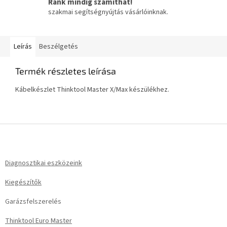
Ránk mindig számíthat!
szakmai segítségnyújtás vásárlóinknak.
Leírás
Beszélgetés
Termék részletes leírása
Kábelkészlet Thinktool Master X/Max készülékhez.
L
á
b
l
Diagnosztikai eszközeink
é
Kiegészítők
c
Garázsfelszerelés
Thinktool Euro Master