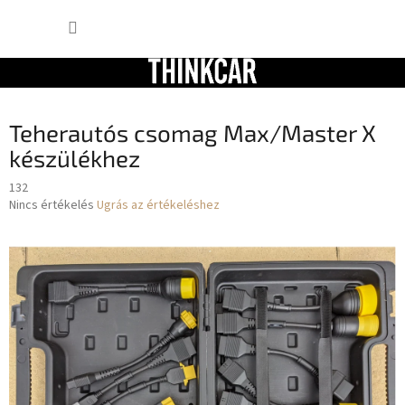
Ugrás
KOSÁR
a
fő
tartalomhoz
Teherautós csomag Max/Master X
készülékhez
132
A
Nincs értékelés
Ugrás az értékeléshez
termék
átlagos
értékelése
5-
ből
0,0
csillag.