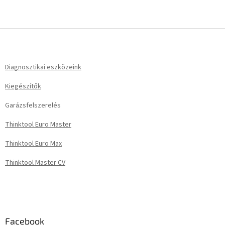
L
á
b
l
Diagnosztikai eszközeink
é
Kiegészítők
c
Garázsfelszerelés
Thinktool Euro Master
Thinktool Euro Max
Thinktool Master CV
Facebook