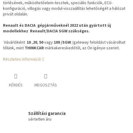
törlésének, működtetőelem-tesztek, speciális funkciók, ECU-
konfiguráció, villogás vagy modul-visszaállítás lehetőségét a hálózat
privát oldalán.
Renault és DACIA gépjárműveknél 2022 után gyártott új
modellekhez Renault/DACIA SGW szükséges.
Vásárlóként
10
,
20
,
50
vagy
100 /SGW
/gateway feloldást vásárolhat
tőlünk, mint
THINKCAR
márkakereskedőtől, az Ön igénye szerint.
Részletes információ
KÉRDÉS
MEGOSZTÁS
Szállítási garancia
sértetlen áru