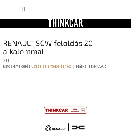
Ugrás
KOSÁR
a
fő
tartalomhoz
RENAULT SGW feloldás 20
alkalommal
244
A
Nincs értékelés
Ugrás az értékeléshez
Márka:
THINKCAR
termék
átlagos
értékelése
5-
ből
0,0
csillag.