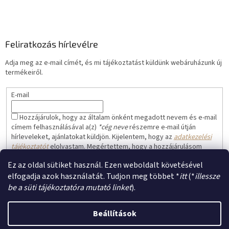
Feliratkozás hírlevélre
Adja meg az e-mail címét, és mi tájékoztatást küldünk webáruházunk új
termékeiről.
E-mail
Hozzájárulok, hogy az általam önként megadott nevem és e-mail
címem felhasználásával a(z)
*cég neve
részemre e-mail útján
hírleveleket, ajánlatokat küldjön. Kijelentem, hogy az
adatkezelési
tájékoztatót
elolvastam. Megértettem, hogy a hozzájárulásom
bármikor visszavonhatom.
Ez az oldal sütiket használ. Ezen weboldalt követésével
FELIRATKOZÁS
elfogadja azok használatát. Tudjon meg többet *
itt
(*
illessze
be a süti tájékoztatóra mutató linket
).
Beállítások
Shoptet készítette