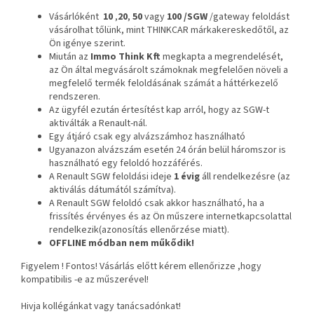
Vásárlóként
10
,
20
,
50
vagy
100 /SGW
/gateway feloldást
vásárolhat tőlünk, mint THINKCAR márkakereskedőtől, az
Ön igénye szerint.
Miután az
Immo Think Kft
megkapta a megrendelését,
az Ön által megvásárolt számoknak megfelelően növeli a
megfelelő termék feloldásának számát a háttérkezelő
rendszeren.
Az ügyfél ezután értesítést kap arról, hogy az SGW-t
aktiválták a Renault-nál.
Egy átjáró csak egy alvázszámhoz használható
Ugyanazon alvázszám esetén 24 órán belül háromszor is
használható egy feloldó hozzáférés.
A Renault SGW feloldási ideje
1 évig
áll rendelkezésre (az
aktiválás dátumától számítva).
A Renault SGW feloldó csak akkor használható, ha a
frissítés érvényes és az Ön műszere internetkapcsolattal
rendelkezik(azonosítás ellenőrzése miatt).
OFFLINE módban nem műkődik!
Figyelem ! Fontos! Vásárlás előtt kérem ellenőrizze ,hogy
kompatibilis -e az műszerével!
Hivja kollégánkat vagy tanácsadónkat!