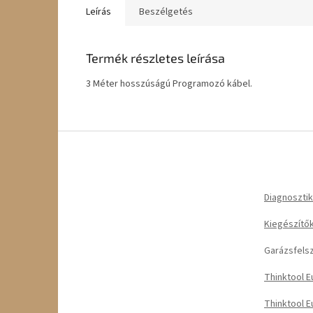
Leírás
Beszélgetés
Termék részletes leírása
3 Méter hosszúságú Programozó kábel.
L
á
b
l
é
Diagnosztik
c
Kiegészítő
Garázsfels
Thinktool E
Thinktool E