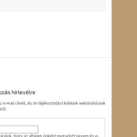
ozás hírlevélre
z e-mail címét, és mi tájékoztatást küldünk webáruházunk
ről.
árulok, hogy az általam önként megadott nevem és e-