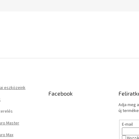
ai eszközeink
Facebook
Feliratk
k
Adja meg a
új termékei
zerelés
uro Master
E-mail
uro Max
Hozzáj