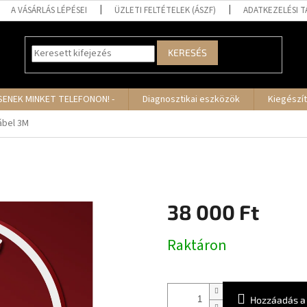
A VÁSÁRLÁS LÉPÉSEI
ÜZLETI FELTÉTELEK (ÁSZF)
ADATKEZELÉSI 
KERESÉS
SSENEK MINKET TELEFONON! -
Diagnosztikai eszközök
Kiegészí
ábel 3M
38 000 Ft
Egységár:
Raktáron
Hozzáadás a