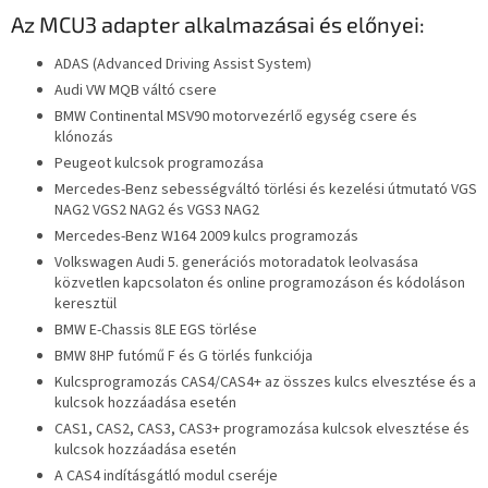
Az MCU3 adapter alkalmazásai és előnyei:
ADAS (Advanced Driving Assist System)
Audi VW MQB váltó csere
BMW Continental MSV90 motorvezérlő egység csere és
klónozás
Peugeot kulcsok programozása
Mercedes-Benz sebességváltó törlési és kezelési útmutató VGS
NAG2 VGS2 NAG2 és VGS3 NAG2
Mercedes-Benz W164 2009 kulcs programozás
Volkswagen Audi 5. generációs motoradatok leolvasása
közvetlen kapcsolaton és online programozáson és kódoláson
keresztül
BMW E-Chassis 8LE EGS törlése
BMW 8HP futómű F és G törlés funkciója
Kulcsprogramozás CAS4/CAS4+ az összes kulcs elvesztése és a
kulcsok hozzáadása esetén
CAS1, CAS2, CAS3, CAS3+ programozása kulcsok elvesztése és
kulcsok hozzáadása esetén
A CAS4 indításgátló modul cseréje