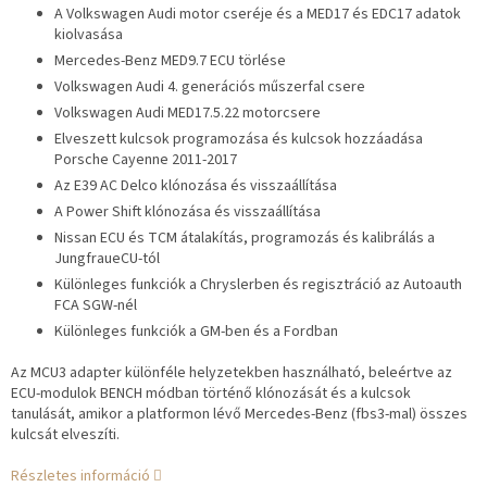
A Volkswagen Audi motor cseréje és a MED17 és EDC17 adatok
kiolvasása
Mercedes-Benz MED9.7 ECU törlése
Volkswagen Audi 4. generációs műszerfal csere
Volkswagen Audi MED17.5.22 motorcsere
Elveszett kulcsok programozása és kulcsok hozzáadása
Porsche Cayenne 2011-2017
Az E39 AC Delco klónozása és visszaállítása
A Power Shift klónozása és visszaállítása
Nissan ECU és TCM átalakítás, programozás és kalibrálás a
JungfraueCU-tól
Különleges funkciók a Chryslerben és regisztráció az Autoauth
FCA SGW-nél
Különleges funkciók a GM-ben és a Fordban
Az MCU3 adapter különféle helyzetekben használható, beleértve az
ECU-modulok BENCH módban történő klónozását és a kulcsok
tanulását, amikor a platformon lévő Mercedes-Benz (fbs3-mal) összes
kulcsát elveszíti.
Részletes információ