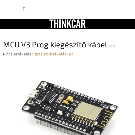
Ugrás
KOSÁR
a
fő
tartalomhoz
MCU V3 Prog kiegészítő kábel
186
A
Nincs értékelés
Ugrás az értékeléshez
termék
átlagos
értékelése
5-
ből
0,0
csillag.