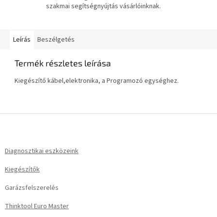
szakmai segítségnyújtás vásárlóinknak.
Leírás
Beszélgetés
Termék részletes leírása
Kiegészítő kábel,elektronika, a Programozó egységhez.
L
á
b
l
Diagnosztikai eszközeink
é
Kiegészítők
c
Garázsfelszerelés
Thinktool Euro Master