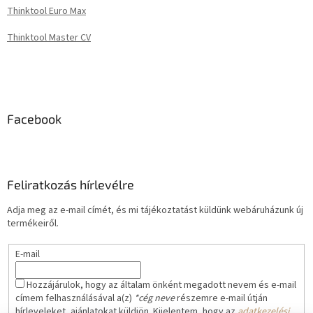
Thinktool Euro Max
Thinktool Master CV
Facebook
Feliratkozás hírlevélre
Adja meg az e-mail címét, és mi tájékoztatást küldünk webáruházunk új
termékeiről.
E-mail
Hozzájárulok, hogy az általam önként megadott nevem és e-mail
címem felhasználásával a(z)
*cég neve
részemre e-mail útján
hírleveleket, ajánlatokat küldjön. Kijelentem, hogy az
adatkezelési