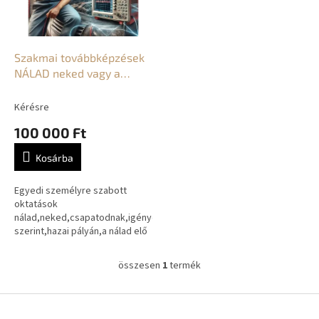
k
e
e
n
k
d
l
e
Szakmai továbbképzések
i
z
NÁLAD neked vagy a
s
é
csapatodnak
t
s
Kérésre
á
e
100 000 Ft
j
a
Kosárba
Egyedi személyre szabott
oktatások
nálad,neked,csapatodnak,igényeid
szerint,hazai pályán,a nálad elő
forduló vagy éppen aktuális
probléma megoldása a
összesen
1
termék
L
tanfolyamon, kitárgyalva...
i
s
L
t
á