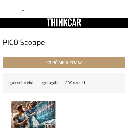
Ugrás
KOSÁR
a
fő
tartalomhoz
PICO Scoope
SZŰRŐ MEGNYITÁSA
T
e
Legolcsóbb elöl
Legdrágább
ABC szerint
r
m
T
é
e
k
r
e
m
k
é
r