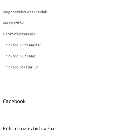
a
b
i
l
Diagnosztikai eszközeink
r
é
á
Kiegészítők
c
n
y
Garázsfelszerelés
í
t
Thinktool Euro Master
á
s
Thinktool Euro Max
e
l
Thinktool Master CV
e
m
e
i
Facebook
Feliratkozás hírlevélre