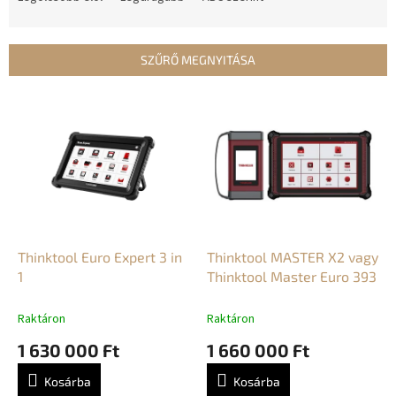
r
m
é
SZŰRŐ MEGNYITÁSA
k
e
T
k
e
r
r
e
m
n
é
d
k
e
e
z
k
é
l
Thinktool Euro Expert 3 in
Thinktool MASTER X2 vagy
s
i
1
Thinktool Master Euro 393
e
s
t
Raktáron
Raktáron
á
1 630 000 Ft
1 660 000 Ft
j
a
Kosárba
Kosárba