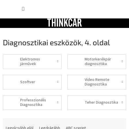
Ugrás
KOSÁR
a
fő
tartalomhoz
Diagnosztikai eszközök
, 4. oldal
Elektromos
Motorkerékpár
járművek
diagnosztika
Video Remote
Szoftver
Diagnosztika
Professzionális
Teher Diagnosztika
Diagnosztika
T
e
Legolcsóbb elöl
Legdrágább
ABC szerint