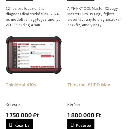
12"-os professzionális
A THINKTOOL Master X2 vagy
diagnosztikai eszközünk, 2024-
Master Euro 393 egy fejlett
es modell , a nagyteljesítményű
videó távirányító diagnosztikai
VCI- Thinkdiag 4 ban
eszköz, amely nagy
megtalálható az oscilloscope, a
teljesítményű THINKLINK C VCI-
multiméter és az intelligens...
vel van felszerelve. Az Euro 393
a...
Thinktool X10s
Thinktool EURO Max
Kérésre
Kérésre
1 750 000 Ft
1 800 000 Ft
Kosárba
Kosárba