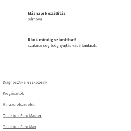
s
e
Másnapi kiszállítás
l
bárhova
e
m
e
i
Ránk mindig számíthat!
szakmai segítségnyújtás vásárlóinknak.
L
á
b
l
Diagnosztikai eszközeink
é
Kiegészítők
c
Garázsfelszerelés
Thinktool Euro Master
Thinktool Euro Max