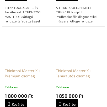
THINKTOOL X10s - 1 év
A THINKTOOL Euro Max a
frissítéssel. A THINKTOOL
THINKCAR legújabb
MASTER X10 átfogó
Proffeszionális diagnosztikai
rendszerlefedettséggel
műszere. Átfogó rendszer
rendelkezik több mint 90
lefedettséggel rendelkezik
márkához és modellhez
több mint 90 márkához és
világszerte. A professzionális...
modellhez világszerte, 12...
Thinktool Master X +
Thinktool Master X +
Prémium csomag
Teherautós csomag
Raktáron
Raktáron
1 800 000 Ft
1 850 000 Ft
Kosárba
Kosárba