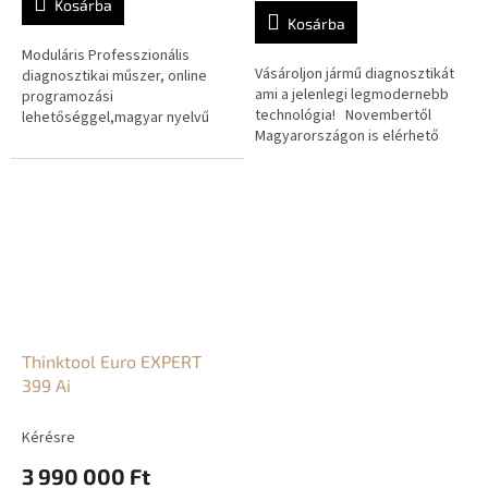
Kosárba
5-
Kosárba
ből
5,0
Moduláris Professzionális
Vásároljon jármű diagnosztikát
csillag.
diagnosztikai műszer, online
ami a jelenlegi legmodernebb
programozási
technológia! Novembertől
lehetőséggel,magyar nyelvű
Magyarországon is elérhető
fordítóval. Gyári szintű
lesz webshopunkban
diagnosztikai lehetőség a
aTHINKTOOL Euro 394 egy 12...
smartlinken keresztül.
Személy...
Thinktool Euro EXPERT
399 Ai
Kérésre
3 990 000 Ft