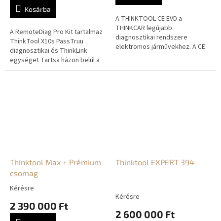
Kosárba
A THINKTOOL CE EVD a
THINKCAR legújabb
A RemoteDiag Pro Kit tartalmaz
diagnosztikai rendszere
ThinkTool X10s PassTruu
elektromos járművekhez. A CE
diagnosztikai és ThinkLink
EVD átfogó
egységet Tartsa házon belül a
rendszerdiagnosztikát és
javítási munkákat, és
akkumulátor-diagnosztikát
csökkentse az egyébb
biztosít több mint 80...
költségeket!
Thinktool Max + Prémium
Thinktool EXPERT 394
csomag
Kérésre
A
Kérésre
termék
2 390 000 Ft
átlagos
2 600 000 Ft
értékelése