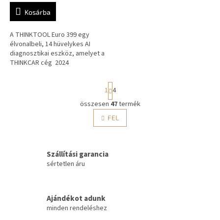
Kosárba
A THINKTOOL Euro 399 egy
élvonalbeli, 14 hüvelykes AI
diagnosztikai eszköz, amelyet a
THINKCAR cég 2024
novemberétől hozza
forgalomba a
L
1
4
járműdiagnosztikai piacon....
a
p
összesen
47
termék
L
o
i
FEL
z
s
á
t
s
a
Szállítási garancia
i
r
sértetlen áru
á
n
y
Ajándékot adunk
í
minden rendeléshez
t
á