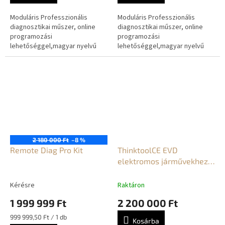
Moduláris Professzionális
Moduláris Professzionális
diagnosztikai műszer, online
diagnosztikai műszer, online
programozási
programozási
lehetőséggel,magyar nyelvű
lehetőséggel,magyar nyelvű
fordítóval. Gyári szintű
fordítóval. Gyári szintű
diagnosztikai lehetőség a
diagnosztikai lehetőség a
smartlinken keresztül.
smartlinken keresztül.
Személy...
Személy...
2 180 000 Ft
–8 %
Remote Diag Pro Kit
ThinktoolCE EVD
elektromos járművekhez
diagnosztika
Kérésre
Raktáron
1 999 999 Ft
2 200 000 Ft
Egységár:
999 999,50 Ft / 1 db
Kosárba